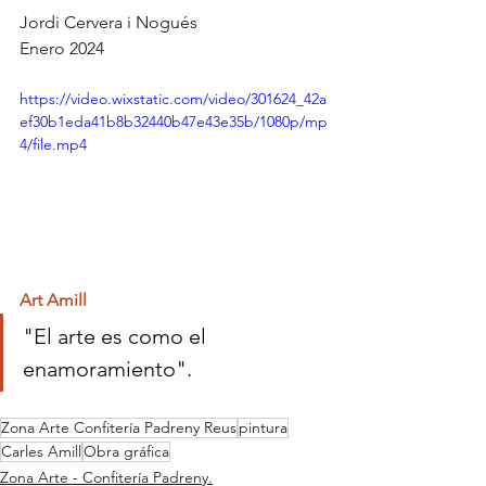
Jordi Cervera i Nogués
Enero 2024
https://video.wixstatic.com/video/301624_42a
ef30b1eda41b8b32440b47e43e35b/1080p/mp
4/file.mp4
Art Amill
"El arte es como el 
enamoramiento".
Zona Arte Confitería Padreny Reus
pintura
Carles Amill
Obra gráfica
Zona Arte - Confitería Padreny.