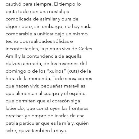
cautivó para siempre. El tiempo lo 
pinta todo con una nostalgia 
complicada de asimilar y dura de 
digerir pero, sin embargo, no hay nada 
comparable a unificar bajo un mismo 
techo dos realidades sólidas e 
incontestables, la pintura viva de Carles 
Amill y la contundencia de aquella 
dulzura añorada, de los roscones del 
domingo o de los “xuixos” (xuts) de la 
hora de la merienda. Todo sensaciones 
que hacen vivir, pequeñas maravillas 
que alimentan al cuerpo y el espíritu, 
que permiten que el corazón siga 
latiendo, que construyen las fronteras 
precisas y siempre delicadas de esa 
Blog de la Confitería Padreny Reus,
patria particular que es la mía y, quién 
pastelería artesanal en Reus, menjablanc de
sabe, quizá también la suya.
Reus, catering en Reus, caja de bombones
en Reus