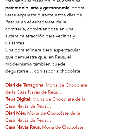
Esta singular creación, que combina 
patrimonio, arte y gastronomía
, podrá 
verse expuesta durante estos días de 
Pascua en el escaparate de la 
confitería, convirtiéndose en una 
auténtica atracción para vecinos y 
visitantes.
Una obra efímera pero espectacular 
que demuestra que, en Reus, el 
modernismo también puede 
degustarse… con sabor a chocolate.
Diari de Tarragona. 
Mona de Chocolate 
de la Casa Navás de Reus…
Reus Digital. 
Mona de Chocolate de la 
Casa Navás de Reus…
Diari Més. 
Mona de Chocolate de la 
Blog de la Confitería Padreny Reus,
pastelería artesanal en Reus, menjablanc de
Casa Navás de Reus…
Reus, catering en Reus, caja de bombones
Casa Navás Reus. 
Mona de Chocolate 
en Reus