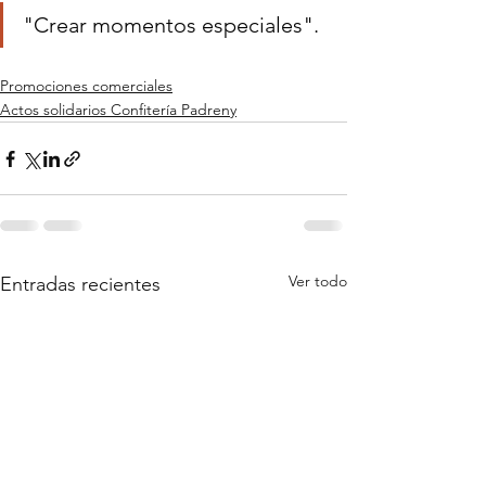
"Crear momentos especiales".
Promociones comerciales
Actos solidarios Confitería Padreny
Ver todo
Entradas recientes
Blog de la Confitería Padreny Reus,
pastelería artesanal en Reus, menjablanc de
Reus, catering en Reus, caja de bombones
en Reus