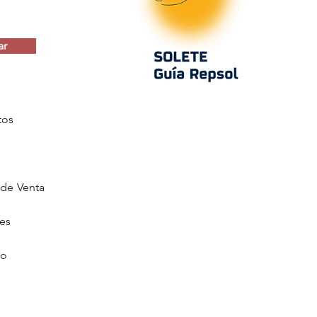
ar
tos
de Venta
ies
go