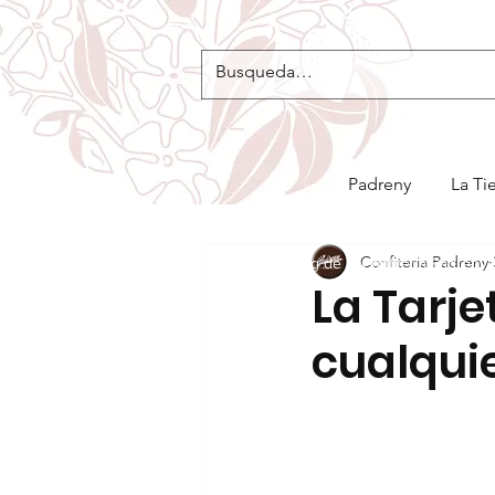
Padreny
La Ti
Confiteria Padreny
Blog de la Confitería Padreny
La Tarje
cualquie