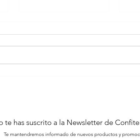
La 
La Torre Eiffel de París,
una gran Mona de
Pascua
 te has suscrito a la Newsletter de Confit
Te mantendremos informado de nuevos productos y promoc