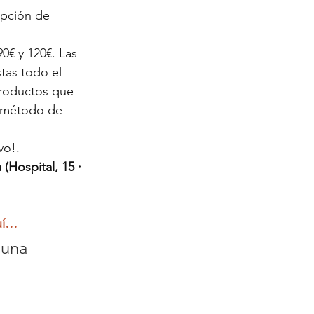
opción de 
0€ y 120€. Las 
tas todo el 
roductos que 
l método de 
vo!.
Hospital, 15 · 
uí…
una 