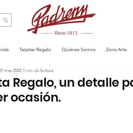
enda
Tarjetas Regalo
Quiénes Somos
Zona Arte
31 may 2022
1 min de lectura
 Reus, pastelería artesanal en Reus, menjablanc de Reus, catering en 
ta Regalo, un detalle 
r ocasión.