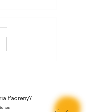
Magia Navideña.
ería Padreny?
iones