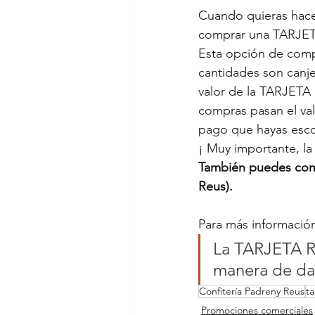
Cuando quieras hace
comprar una TARJET
Esta opción de compr
cantidades son canje
valor de la TARJETA
compras pasan el va
pago que hayas esco
¡ Muy importante, l
También puedes comp
Reus).
Para más informació
La TARJETA R
manera de dar
Confitería Padreny Reus
ta
Promociones comerciales