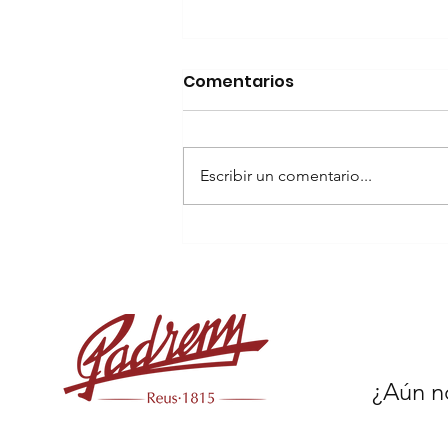
Comentarios
Escribir un comentario...
La Confitería Padreny de
Reus presenta la galleta
del Trapezi
¿Aún no