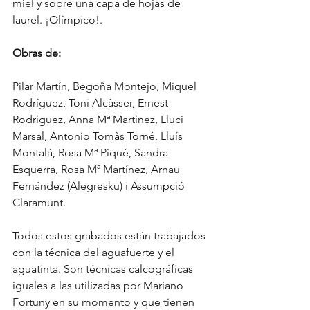
miel y sobre una capa de hojas de 
laurel. ¡Olímpico!.
Obras de:
Pilar Martín, Begoña Montejo, Miquel 
Rodríguez, Toni Alcàsser, Ernest 
Rodríguez, Anna Mª Martínez, Lluci 
Marsal, Antonio Tomàs Torné, Lluís 
Montalà, Rosa Mª Piqué, Sandra 
Esquerra, Rosa Mª Martínez, Arnau 
Fernández (Alegresku) i Assumpció 
Claramunt.
Todos estos grabados están trabajados 
con la técnica del aguafuerte y el 
aguatinta. Son técnicas calcográficas 
Blog de la Confitería Padreny Reus,
pastelería artesanal en Reus, menjablanc de
iguales a las utilizadas por Mariano 
Reus, catering en Reus, caja de bombones
Fortuny en su momento y que tienen 
en Reus