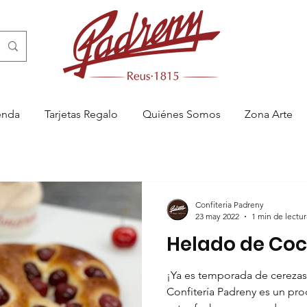
enda
Tarjetas Regalo
Quiénes Somos
Zona Arte
Confiteria Padreny
23 may 2022
1 min de lectur
Helado de Coc
¡Ya es temporada de cerezas
Confitería Padreny es un pro
 Reus, pastelería artesanal en Reus, menjablanc de Reus, catering en 