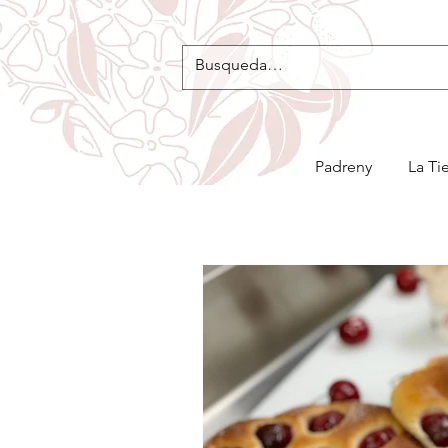
Padreny
La Ti
Blog de la Confitería Padreny