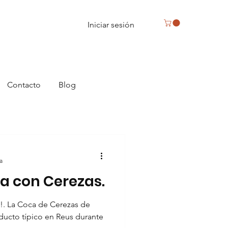
Iniciar sesión
Contacto
Blog
a
a con Cerezas.
!. La Coca de Cerezas de
ducto típico en Reus durante
Reus, caja de bombones en Reus