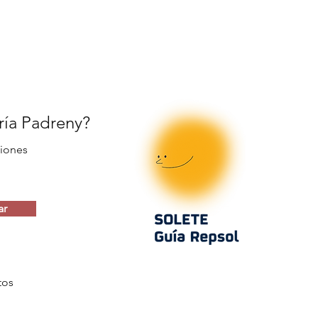
ería Padreny?
iones
ar
tos