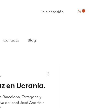
Iniciar sesión
Contacto
Blog
a
z en Ucrania.
e Barcelona, Tarragona y
tiva del chef José Andrés a
Reus, caja de bombones en Reus