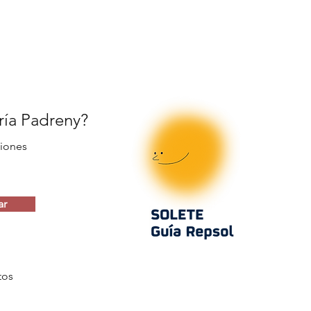
ería Padreny?
iones
ar
tos