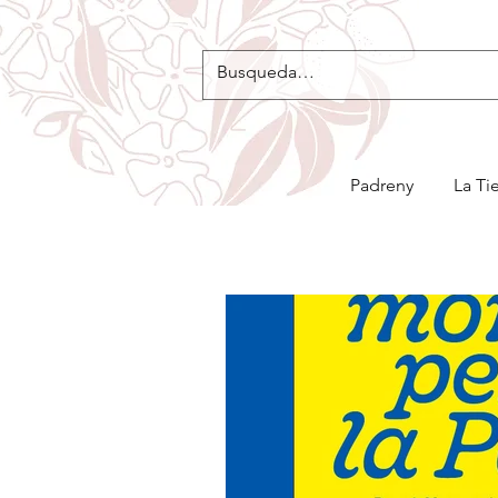
Padreny
La Ti
Blog de la Confitería Padreny