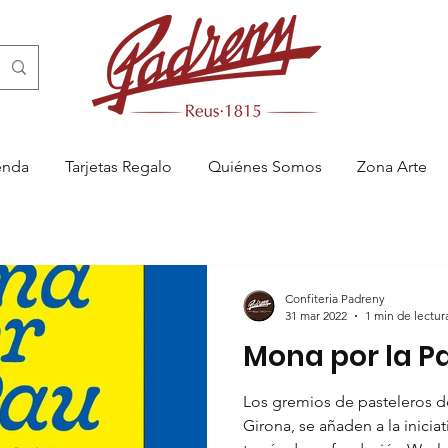
enda
Tarjetas Regalo
Quiénes Somos
Zona Arte
Confiteria Padreny
31 mar 2022
1 min de lectur
Mona por la Pa
Los gremios de pasteleros d
Girona, se añaden a la inicia
 Reus, pastelería artesanal en Reus, menjablanc de Reus, catering en 