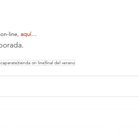
 on-line,
aquí…
porada.
scaparate
tienda on line
final del verano