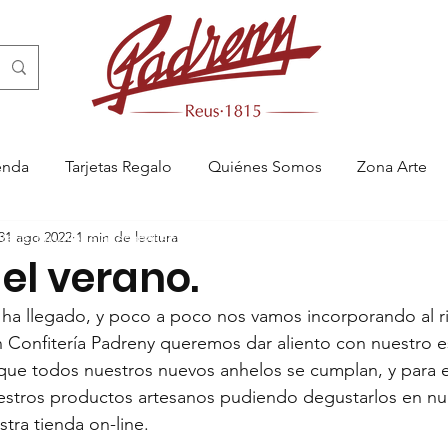
enda
Tarjetas Regalo
Quiénes Somos
Zona Arte
31 ago 2022
1 min de lectura
 Reus, pastelería artesanal en Reus, menjablanc de Reus, catering en 
del verano.
ya ha llegado, y poco a poco nos vamos incorporando al r
n Confitería Padreny queremos dar aliento con nuestro 
 que todos nuestros nuevos anhelos se cumplan, y para 
stros productos artesanos pudiendo degustarlos en nues
tra tienda on-line.