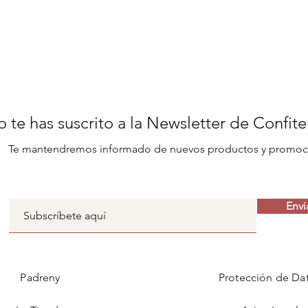
La Torre Eiffel de París,
una gran Mona de
Pascua
 te has suscrito a la Newsletter de Confit
Te mantendremos informado de nuevos productos y promoc
Envi
Padreny
Protección de Da