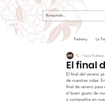
Padreny
La Ti
Confiteria Padreny
Blog de la Confitería Padreny
El final 
El final del verano 
de nuestras vidas. E
final de verano para
el buen gusto de nue
o comprarlos en nues