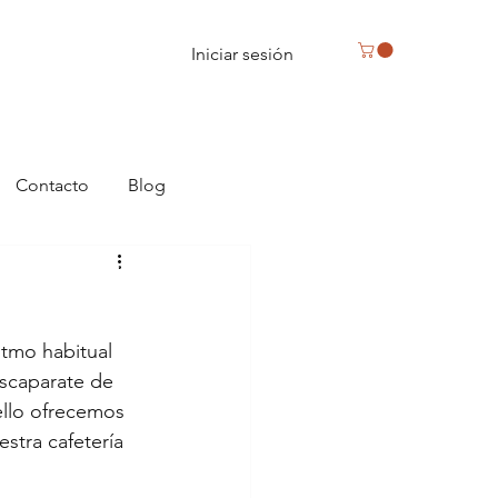
Iniciar sesión
Contacto
Blog
Reus, caja de bombones en Reus
itmo habitual 
escaparate de 
ello ofrecemos 
tra cafetería 