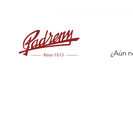
La Confitería Padreny de
Reus presenta la galleta
del Trapezi
¿Aún no