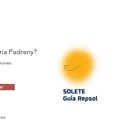
ería Padreny?
iones
ar
tos