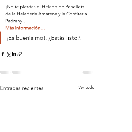
¡No te pierdas el Helado de Panellets 
de la Heladería Amarena y la Confitería 
Padreny!.
Más información…
¡Es buenísimo!. ¿Estás listo?.
Ver todo
Entradas recientes
Blog de la Confitería Padreny Reus,
pastelería artesanal en Reus, menjablanc de
Reus, catering en Reus, caja de bombones
en Reus