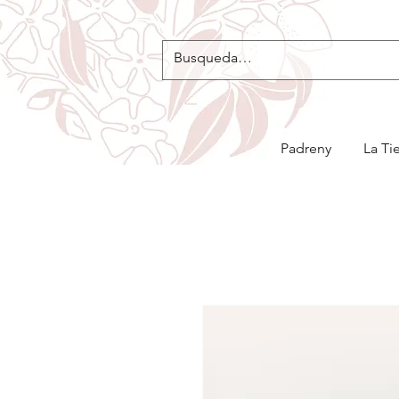
Padreny
La Ti