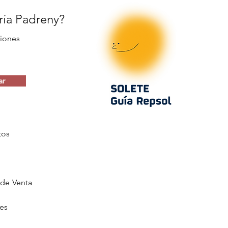
ería Padreny?
iones
ar
tos
de Venta
ies