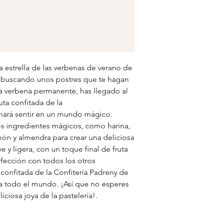
a estrella de las verbenas de verano de
ás buscando unos postres que te hagan
na verbena permanente, has llegado al
ta confitada de la
 hará sentir en un mundo mágico.
os ingredientes mágicos, como harina,
món y almendra para crear una deliciosa
e y ligera, con un toque final de fruta
fección con todos los otros
 confitada de la Confitería Padreny de
a todo el mundo. ¡Así que no esperes
liciosa joya de la pastelería!.