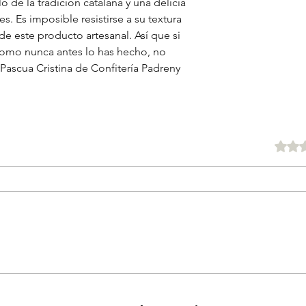
 de la tradición catalana y una delicia
s. Es imposible resistirse a su textura
de este producto artesanal. Así que si
 como nunca antes lo has hecho, no
ascua Cristina de Confitería Padreny
Obtuvo 0 d