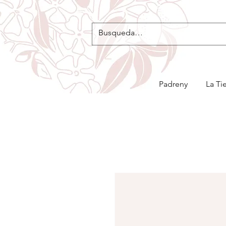
Padreny
La Ti