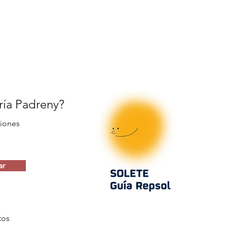
ería Padreny?
iones
ar
tos