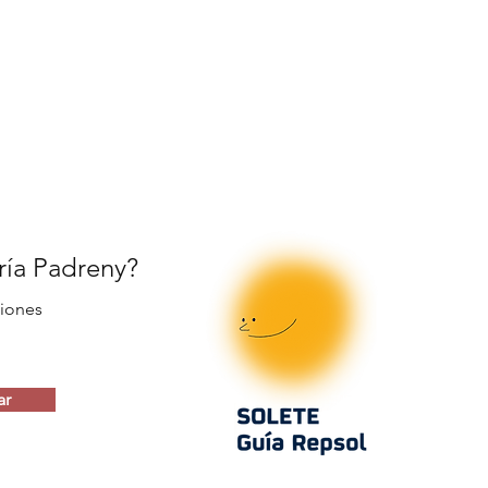
ería Padreny?
iones
ar