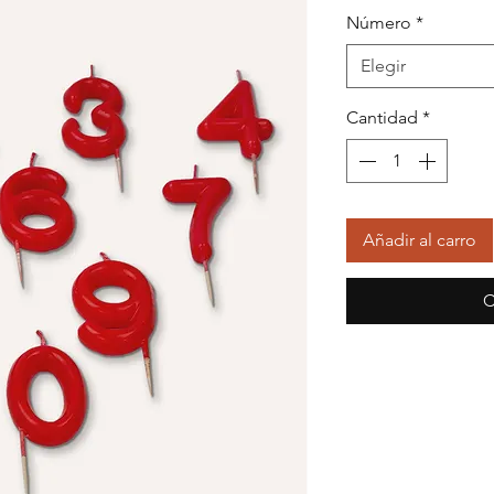
Número
*
Elegir
Cantidad
*
Añadir al carro
C