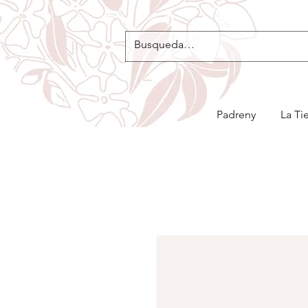
Padreny
La Ti