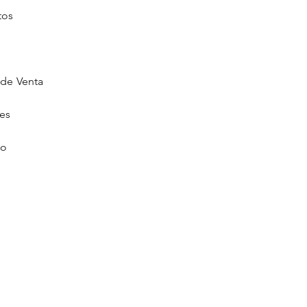
tos
de Venta
ies
go